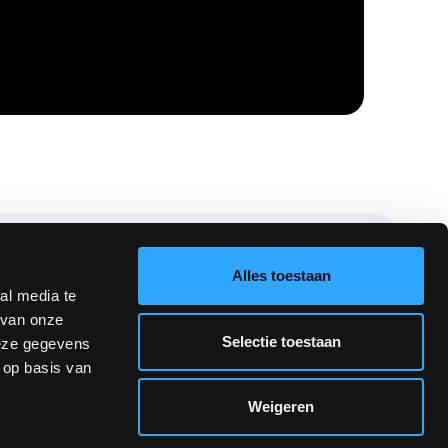
Alles toestaan
al media te
Contact
 van onze
Selectie toestaan
deze gegevens
 op basis van
Park Hoornwijck 8-a
Weigeren
2289 CZ Rijswijk