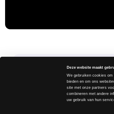
Deze website maakt gebru
We gebruiken cookies om c
bieden en om ons websitev
site met onze partners vo
Onze adviseurs zijn hier om jou te navigeren
combineren met andere inf
uw gebruik van hun servic
complexe papierwinkel. Zullen we vrijblijven
kennismaken?